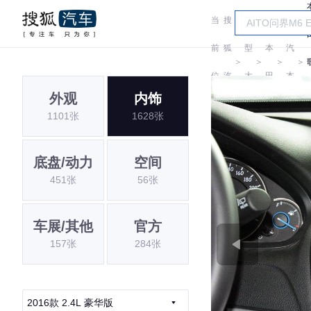
当
搜
车
广
前
狐
型
本
汽
＞
＞
＞
＞
位
汽
大
田
本
外观
内饰
置:
车
全
田
1101张
1628张
底盘/动力
空间
451张
56张
车展/其他
官方
157张
284张
2016款 2.4L 豪华版