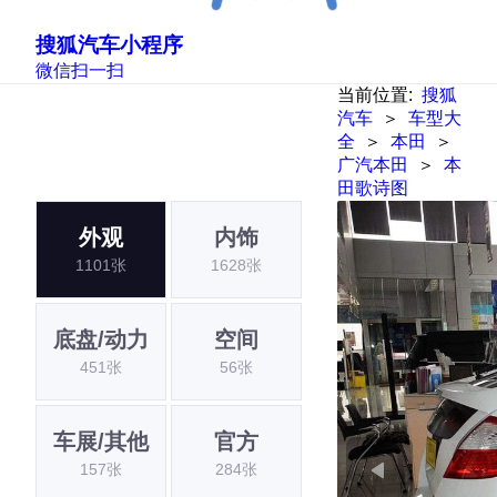
搜狐汽车小程序
微信扫一扫
当前位置:
搜狐
汽车
＞
车型大
全
＞
本田
＞
广汽本田
＞
本
田歌诗图
外观
内饰
1101张
1628张
底盘/动力
空间
451张
56张
车展/其他
官方
157张
284张