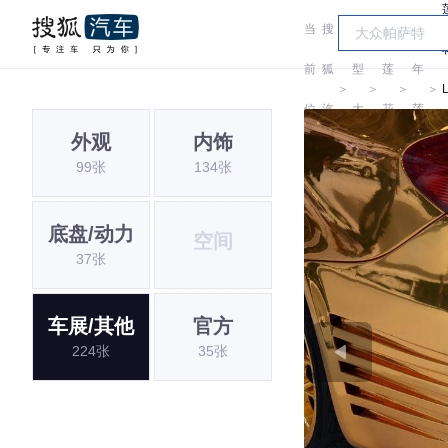
当
搜
车
青
前
狐
型
莲
年
＞
＞
＞
＞
位
汽
大
花
莲
外观
内饰
置:
车
全
花
99张
134张
底盘/动力
空间
37张
车展/其他
官方
224张
35张