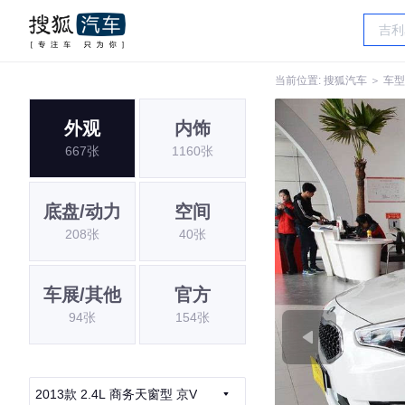
当前位置:
搜狐汽车
＞
车型
外观
内饰
667张
1160张
底盘/动力
空间
208张
40张
车展/其他
官方
94张
154张
2013款 2.4L 商务天窗型 京V