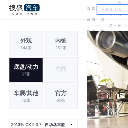
马
当
搜
车
马
自
前
狐
型
＞
＞
自
＞
达
＞
位
汽
大
达
(进
外观
内饰
置:
车
全
144张
251张
口)
底盘/动力
空间
57张
车展/其他
官方
72张
90张
2013款 CX-9 3.7L 自动基本型