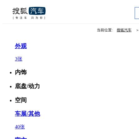
当前位置:
搜狐汽车
外观
3张
内饰
底盘/动力
空间
车展/其他
40张