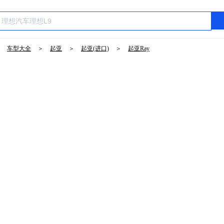
＞
车型大全
＞
起亚
＞
起亚(进口)
＞
起亚Ray