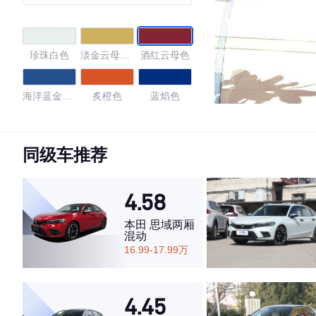
珍珠白色
淡金云母金
酒红云母色
属色
海洋蓝金属
炙橙色
蓝焰色
色
晶亮白
宝石蓝
同级车推荐
4.23
4.58
本田 思域两厢
混动
·外观表现一般，低于58%同级车
16.99-17.99万
·内饰表现一般，低于72%同级车
·空间表现一般，低于72%同级车
4.45