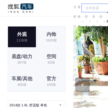
当
搜
车
雷
雷
前
狐
型
克
克
＞
＞
＞
＞
位
汽
大
萨
萨
外观
内饰
置:
车
全
斯
斯
1126张
1620张
底盘/动力
空间
397张
50张
车展/其他
官方
405张
100张
2014款 1.8L 舒适版 单色