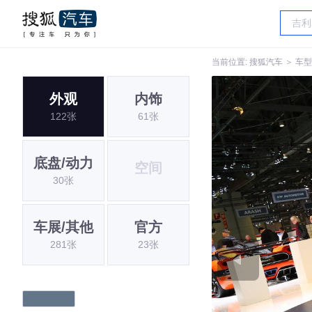
当前位置:
搜狐汽车
＞
车型
外观
内饰
122张
61张
底盘/动力
空间
30张
车展/其他
官方
281张
23张