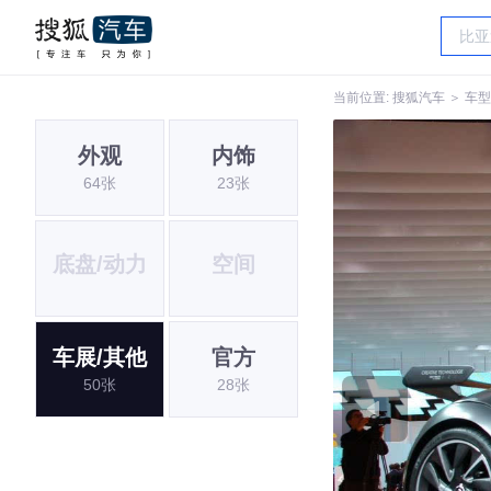
当前位置:
搜狐汽车
＞
车型
外观
内饰
64张
23张
底盘/动力
空间
车展/其他
官方
50张
28张