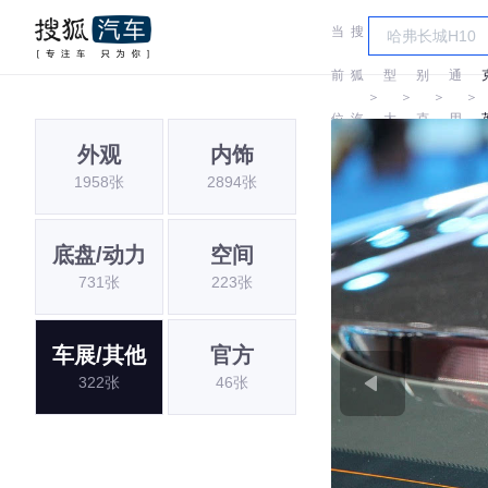
当
搜
车
汽
前
狐
型
别
通
＞
＞
＞
＞
位
汽
大
克
用
外观
内饰
置:
车
全
别
1958张
2894张
克
底盘/动力
空间
731张
223张
车展/其他
官方
322张
46张