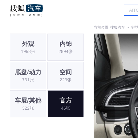
当前位置:
搜狐汽车
＞
车型
外观
内饰
1958张
2894张
底盘/动力
空间
731张
223张
车展/其他
官方
322张
46张