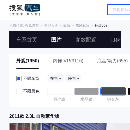
当前位置:
搜狐汽车
＞
车型大全
＞
标致
＞
东风标致
＞
标致508
车系首页
图片
参数配置
口碑
外观(1950)
内饰·VR(3116)
底盘/动力(655)
不限车型
在售
停售
不限颜色
珠光白
水晶银
钨金灰
2011款 2.3L 自动豪华版