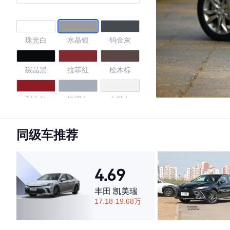
珠光白
水晶银
钨金灰
碳晶黑
拉菲红
松木棕
烈火红
银翼灰
白釉灰
4.67
同级车推荐
4.69
·外观表现较为优秀，优于56%同级车
·内饰表现较为优秀，优于92%同级车
丰田 凯美瑞
·空间表现一般，低于63%同级车
17.18-19.68万