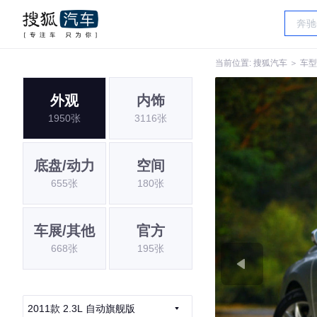
当前位置:
搜狐汽车
＞
车型
外观
内饰
1950张
3116张
底盘/动力
空间
655张
180张
车展/其他
官方
668张
195张
2011款 2.3L 自动旗舰版