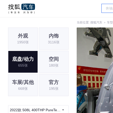
当前位置:
搜狐汽车
＞
车型
外观
内饰
1950张
3116张
底盘/动力
空间
655张
180张
车展/其他
官方
668张
195张
2022款 508L 400THP PureTech