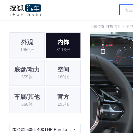
当前位置:
搜狐汽车
＞
车型
外观
内饰
1950张
3116张
底盘/动力
空间
655张
180张
车展/其他
官方
668张
195张
2021款 508L 400THP PureTech