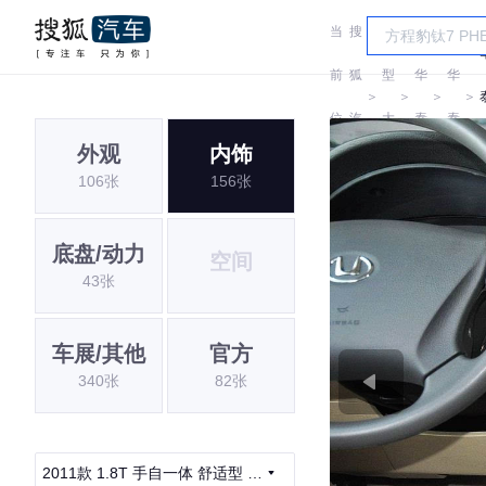
当
搜
车
前
狐
型
华
华
＞
＞
＞
＞
位
汽
大
泰
泰
外观
内饰
置:
车
全
106张
156张
底盘/动力
空间
43张
车展/其他
官方
340张
82张
2011款 1.8T 手自一体 舒适型 汽