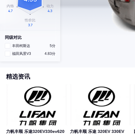
同级对比
丰田柯斯达
5分
福田风景V3
4.83分
精选资讯
力帆丰顺 乐途320EV330ev620
力帆丰顺 乐途 320EV 330EV