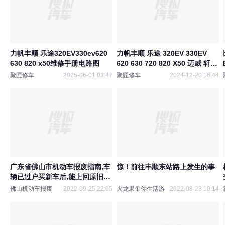
力帆丰顺 乐途320EV330ev620
力帆丰顺 乐途 320EV 330EV
630 820 x50维修手册电路图
620 630 720 820 X50 迈威 轩朗
资料库维修手册电路图
聚匠修车
2025-06-01 03:47
聚匠修车
2024-12-20 16:44
广东省佛山市机动车报废指南,车
惊！前往丰顺东站路上发生的事
辆已过户买新车后,能上回原旧车
牌吗?汽车报废
佛山机动车报废
2022-09-25 22:05
火龙果带你生活游
2022-08-23 10:14