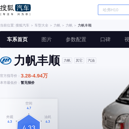
当前位置:
搜狐汽车
＞
车型大全
＞
力帆
＞
力帆
＞
力帆丰顺
车系首页
图片
参数配置
口碑
力帆丰顺
力帆
其它
汽油
3.28-4.94万
官方指导价：
本市最低价：
暂无报价