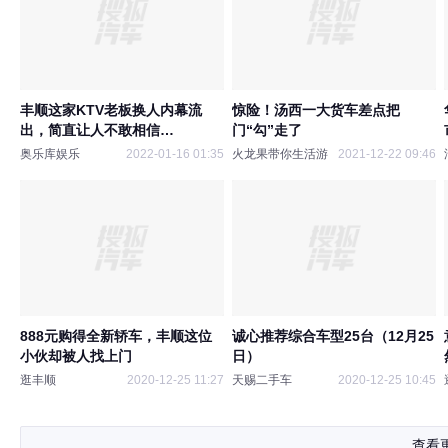
丰顺这家KTV老板换人内幕流
惊险！汤西一大货车差点把
出，简直让人不敢相信…
门“勾”走了
奥乐库娱乐
2022-01-16 01:35
火龙果带你生活游
2021-12-22 09:46
888元购得全新轿车，丰顺这位
诚心推荐综合车型25台（12月25
小伙却被人找上门
日）
逛丰顺
2020-12-25 11:27
天赐二手车
2020-12-25 10:45
查看