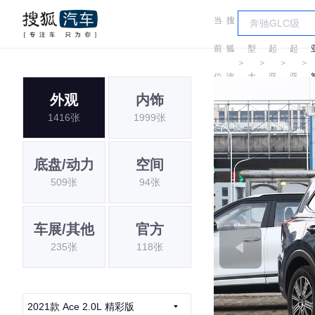
当
搜
车
前
狐
型
起
起
＞
＞
＞
＞
位
汽
大
亚
亚
外观
内饰
置:
车
全
1416张
1999张
底盘/动力
空间
509张
94张
车展/其他
官方
235张
118张
2021款 Ace 2.0L 精彩版