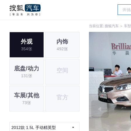
当前位置:
搜狐汽车
＞
车型
外观
内饰
354张
492张
底盘/动力
空间
131张
车展/其他
官方
73张
2012款 1.5L 手动精英型