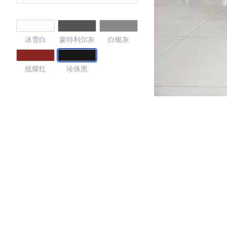
冰雪白
蒙特利尔灰
白银灰
炫耀红
珍珠黑
4.15
·外观表现一般，低于75%同级车
·内饰表现较为优秀，优于56%同级车
·空间表现较为优秀，优于74%同级车