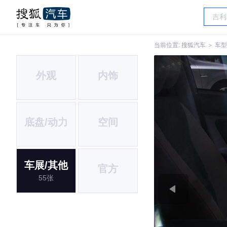
当前位置:
搜狐汽车
＞
车型
外观
内饰
底盘/动力
空间
车展/其他
官方
55张