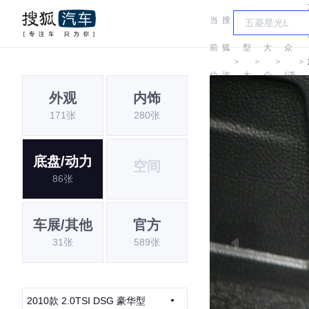
当
搜
车
大
前
狐
型
大
众
＞
＞
＞
＞
位
汽
大
众
(进
外观
内饰
置:
车
全
口)
171张
280张
底盘/动力
空间
86张
车展/其他
官方
31张
589张
2010款 2.0TSI DSG 豪华型