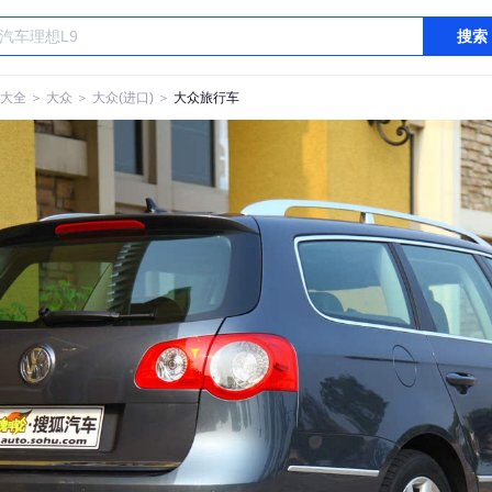
搜索
大全
＞
大众
＞
大众(进口)
＞
大众旅行车