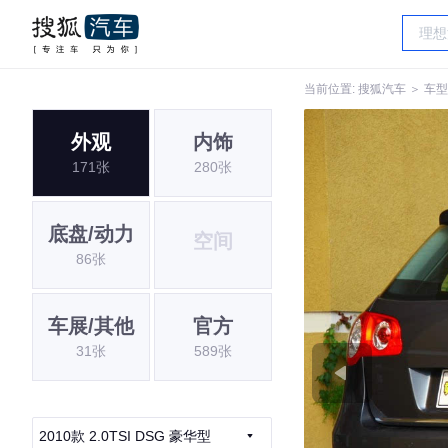
当前位置:
搜狐汽车
＞
车型
外观
内饰
171张
280张
底盘/动力
空间
86张
车展/其他
官方
31张
589张
2010款 2.0TSI DSG 豪华型