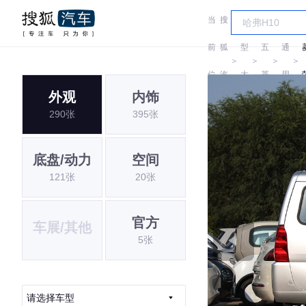
当
搜
车
汽
前
狐
型
五
通
＞
＞
＞
＞
位
汽
大
菱
用
外观
内饰
置:
车
全
五
290张
395张
菱
底盘/动力
空间
121张
20张
官方
车展/其他
5张
请选择车型