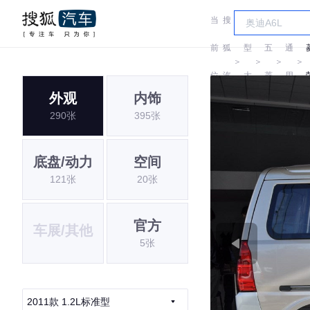
当
搜
车
汽
前
狐
型
五
通
＞
＞
＞
＞
位
汽
大
菱
用
外观
内饰
置:
车
全
五
290张
395张
菱
底盘/动力
空间
121张
20张
官方
车展/其他
5张
2011款 1.2L标准型