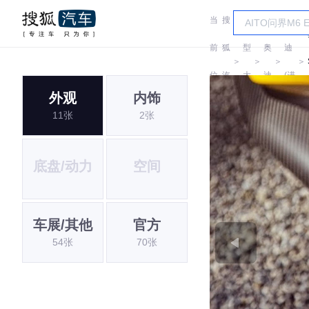
当
搜
车
奥
前
狐
型
奥
迪
＞
＞
＞
＞
位
汽
大
迪
(进
外观
内饰
置:
车
全
口)
11张
2张
底盘/动力
空间
车展/其他
官方
54张
70张