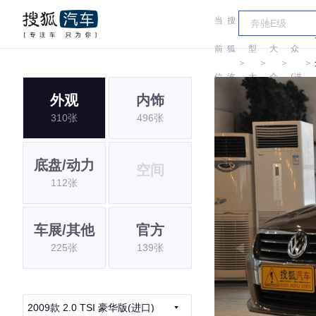
当
搜
车
大
前
狐
型
大
众
＞
＞
＞
＞
位
汽
大
众
(进
外观
内饰
置:
车
全
口)
310张
496张
底盘/动力
空间
112张
车展/其他
官方
225张
139张
2009款 2.0 TSI 豪华版(进口)