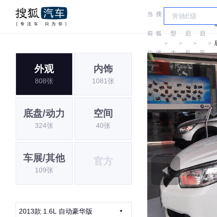
当
搜
车
前
狐
型
启
启
＞
＞
＞
＞
位
汽
大
辰
辰
外观
内饰
置:
车
全
808张
1081张
底盘/动力
空间
324张
40张
车展/其他
官方
109张
2013款 1.6L 自动豪华版