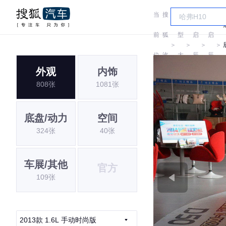
当
搜
车
前
狐
型
启
启
＞
＞
＞
＞
位
汽
大
辰
辰
外观
内饰
置:
车
全
808张
1081张
底盘/动力
空间
324张
40张
车展/其他
官方
109张
2013款 1.6L 手动时尚版