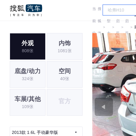
当
搜
车
前
狐
型
启
启
＞
＞
＞
＞
位
汽
大
辰
辰
外观
内饰
置:
车
全
808张
1081张
底盘/动力
空间
324张
40张
车展/其他
官方
109张
2013款 1.6L 手动豪华版