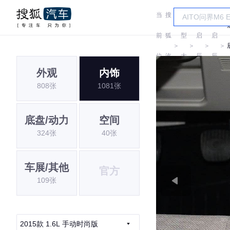
当
搜
车
前
狐
型
启
启
＞
＞
＞
＞
位
汽
大
辰
辰
外观
内饰
置:
车
全
808张
1081张
底盘/动力
空间
324张
40张
车展/其他
官方
109张
2015款 1.6L 手动时尚版