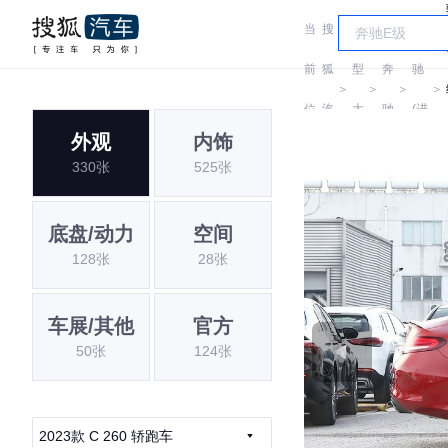
当
搜
车
奔
前
狐
型
奔
驰
＞
＞
＞
＞
位
汽
大
驰
(进
外观
内饰
置:
车
全
口)
330张
525张
底盘/动力
空间
128张
28张
车展/其他
官方
50张
124张
2023款 C 260 轿跑车