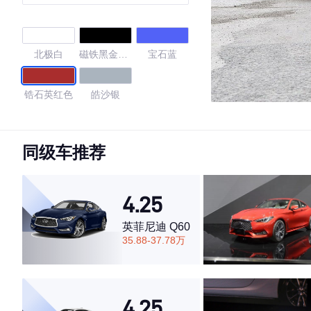
北极白
磁铁黑金属
宝石蓝
漆
锆石英红色
皓沙银
4.2
同级车推荐
·外观表现较为优秀，优于58%同级车
4.25
·内饰表现较为优秀，优于96%同级车
·空间表现一般，低于66%同级车
英菲尼迪 Q60
35.88-37.78万
4.25