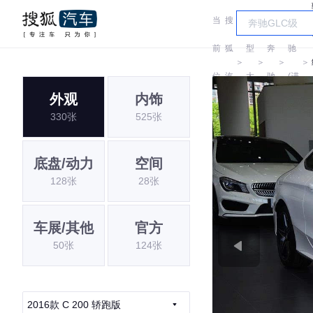
当
搜
车
奔
前
狐
型
奔
驰
＞
＞
＞
＞
位
汽
大
驰
(进
外观
内饰
置:
车
全
口)
330张
525张
底盘/动力
空间
128张
28张
车展/其他
官方
50张
124张
2016款 C 200 轿跑版