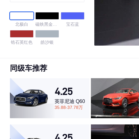
北极白
磁铁黑金属
宝石蓝
漆
锆石英红色
皓沙银
4.2
同级车推荐
·外观表现较为优秀，优于58%同级车
4.25
·内饰表现较为优秀，优于96%同级车
·空间表现一般，低于66%同级车
英菲尼迪 Q60
35.88-37.78万
4.25