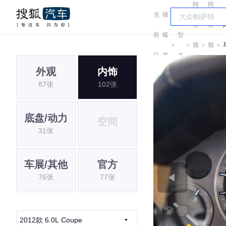
阿
阿
当
搜
车
斯
斯
前
狐
型
＞
＞
顿
＞
顿
＞
位
汽
大
马
马
V
外观
内饰
置:
车
全
87张
102张
丁
丁
底盘/动力
空间
31张
车展/其他
官方
76张
77张
2012款 6.0L Coupe