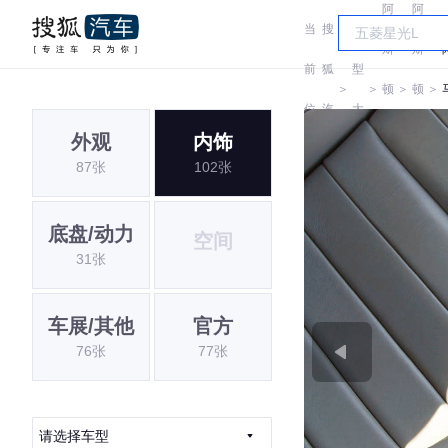
阿
阿
当
搜
车
斯
斯
前
狐
型
＞
＞
顿
＞
顿
＞
位
汽
大
马
马
V
外观
内饰
置:
车
全
87张
102张
丁
丁
底盘/动力
空间
31张
车展/其他
官方
76张
77张
请选择车型