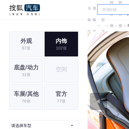
阿
阿
当
搜
车
斯
斯
前
狐
型
＞
＞
顿
＞
顿
＞
位
汽
大
马
马
V
外观
内饰
置:
车
全
87张
102张
丁
丁
底盘/动力
空间
31张
车展/其他
官方
76张
77张
请选择车型