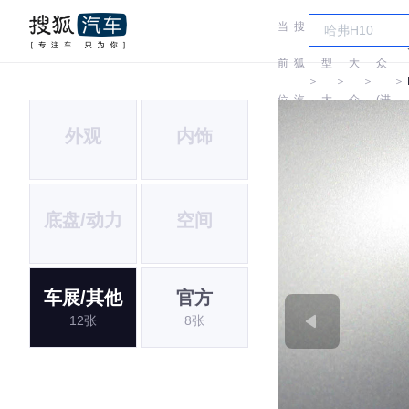
当
搜
车
大
前
狐
型
大
众
＞
＞
＞
＞
位
汽
大
众
(进
外观
内饰
置:
车
全
口)
底盘/动力
空间
车展/其他
官方
12张
8张