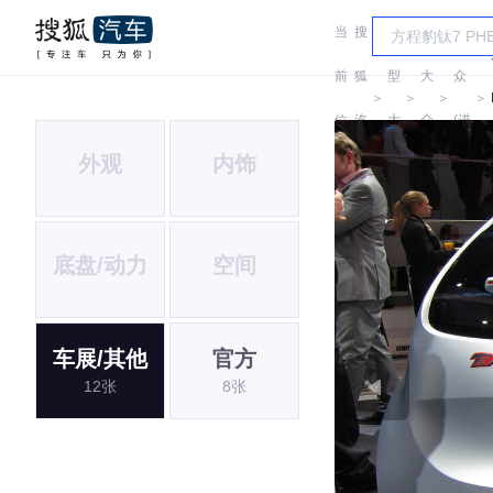
当
搜
车
大
前
狐
型
大
众
＞
＞
＞
＞
位
汽
大
众
(进
外观
内饰
置:
车
全
口)
底盘/动力
空间
车展/其他
官方
12张
8张