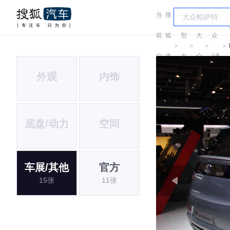
当
搜
车
大
前
狐
型
大
众
＞
＞
＞
＞
位
汽
大
众
(进
外观
内饰
置:
车
全
口)
底盘/动力
空间
车展/其他
官方
15张
11张