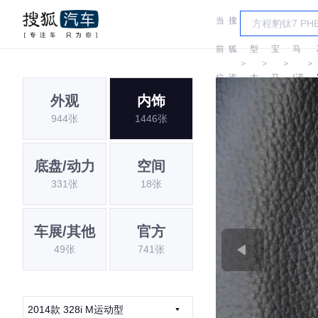
当
搜
车
宝
前
狐
型
宝
马
＞
＞
＞
＞
位
汽
大
马
(进
外观
内饰
置:
车
全
口)
944张
1446张
底盘/动力
空间
331张
18张
车展/其他
官方
49张
741张
2014款 328i M运动型