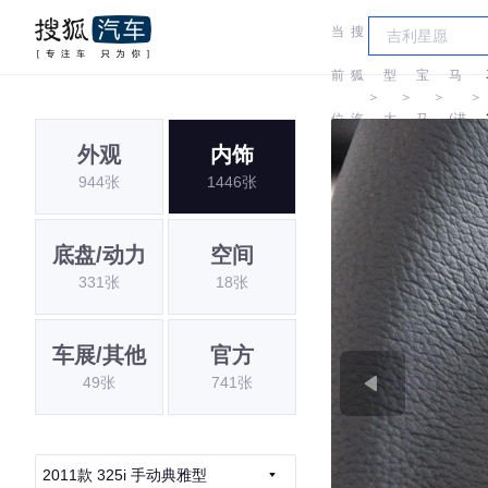
当
搜
车
宝
前
狐
型
宝
马
＞
＞
＞
＞
位
汽
大
马
(进
外观
内饰
置:
车
全
口)
944张
1446张
底盘/动力
空间
331张
18张
车展/其他
官方
49张
741张
2011款 325i 手动典雅型