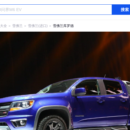
搜索
大全
＞
雪佛兰
＞
雪佛兰(进口)
＞
雪佛兰库罗德