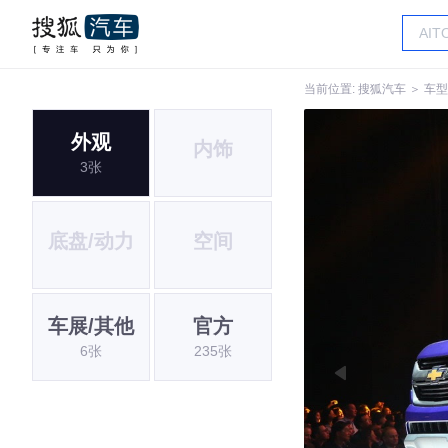
当前位置:
搜狐汽车
＞
车型
外观
内饰
3张
底盘/动力
空间
车展/其他
官方
6张
235张