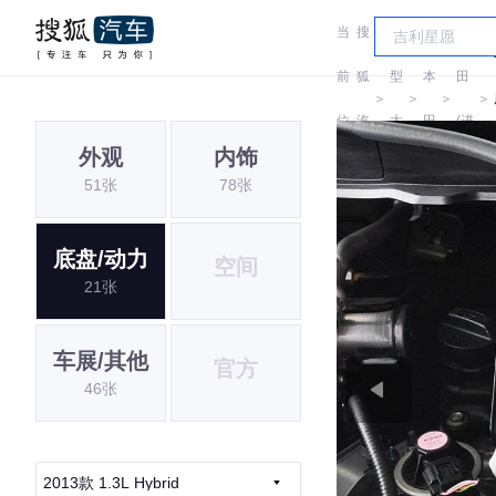
当
搜
车
本
前
狐
型
本
田
＞
＞
＞
＞
位
汽
大
田
(进
外观
内饰
置:
车
全
口)
51张
78张
底盘/动力
空间
21张
车展/其他
官方
46张
2013款 1.3L Hybrid