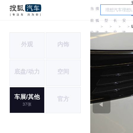
当
搜
车
长
前
狐
型
长
安
＞
＞
＞
＞
位
汽
大
安
汽
外观
内饰
置:
车
全
车
底盘/动力
空间
车展/其他
官方
37张