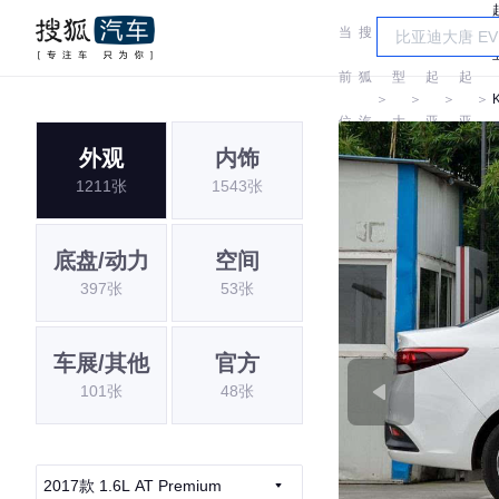
当
搜
车
前
狐
型
起
起
＞
＞
＞
＞
位
汽
大
亚
亚
外观
内饰
置:
车
全
1211张
1543张
底盘/动力
空间
397张
53张
车展/其他
官方
101张
48张
2017款 1.6L AT Premium