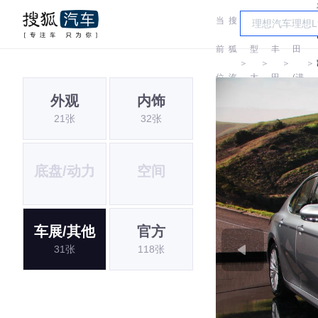
当
搜
车
丰
前
狐
型
丰
田
＞
＞
＞
＞
位
汽
大
田
(进
外观
内饰
置:
车
全
口)
21张
32张
底盘/动力
空间
车展/其他
官方
31张
118张