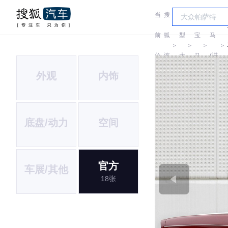
当
搜
车
宝
前
狐
型
宝
马
＞
＞
＞
＞
位
汽
大
马
(进
外观
内饰
置:
车
全
口)
底盘/动力
空间
官方
车展/其他
18张