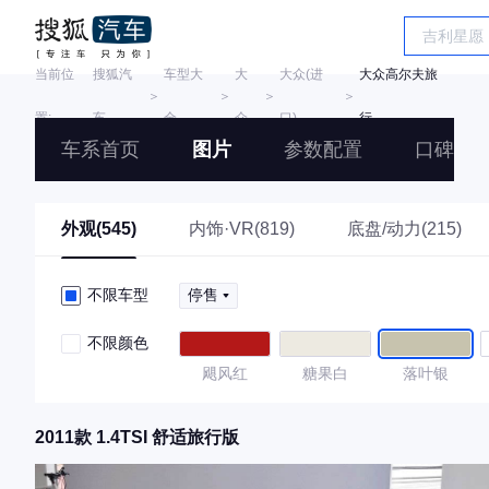
当前位
搜狐汽
车型大
大
大众(进
大众高尔夫旅
＞
＞
＞
＞
置:
车
全
众
口)
行
车系首页
图片
参数配置
口碑
外观(545)
内饰·VR(819)
底盘/动力(215)
不限车型
停售
不限颜色
飓风红
糖果白
落叶银
2011款 1.4TSI 舒适旅行版