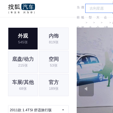
当
搜
车
大
前
狐
型
大
众
＞
＞
＞
＞
位
汽
大
众
(进
外观
内饰
置:
车
全
口)
545张
819张
底盘/动力
空间
215张
53张
车展/其他
官方
68张
189张
2011款 1.4TSI 舒适旅行版