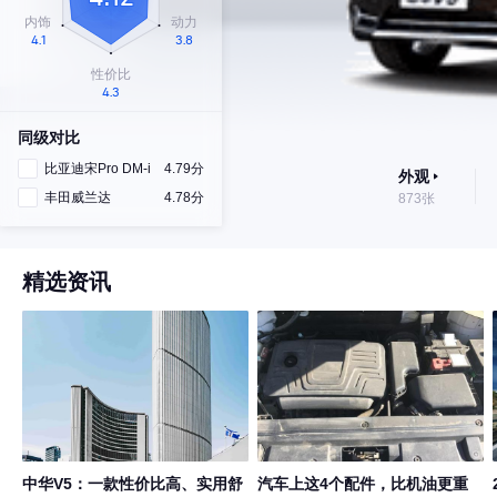
同级对比
比亚迪宋Pro DM-i
4.79分
外观
丰田威兰达
4.78分
873张
精选资讯
中华V5：一款性价比高、实用舒
汽车上这4个配件，比机油更重