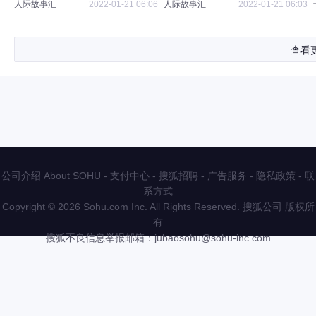
人际故事汇
2022-01-21 06:06
人际故事汇
2022-01-21 06:03
查看
公司介绍 About SOHU
-
支付中心
-
搜狐招聘
-
广告服务
-
隐私政策
-
联
系方式
Copyright
©
2026 Sohu.com Inc. All Rights Reserved. 搜狐公司
版权所
有
搜狐不良信息举报邮箱：
jubaosohu@sohu-inc.com