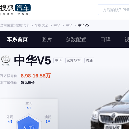
当前位置:
搜狐汽车
＞
车型大全
＞
中华
＞
中华
＞
中华V5
车系首页
图片
参数配置
口碑
中华V5
中华
紧凑型车
汽油
8.98-16.58万
官方指导价：
本市最低价：
暂无报价