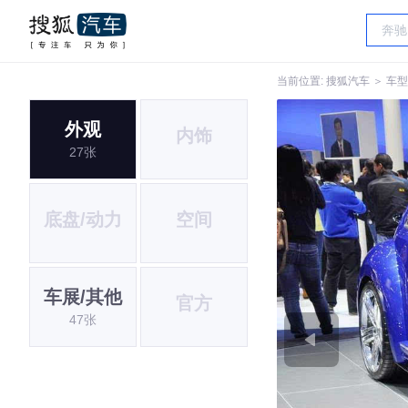
当前位置:
搜狐汽车
＞
车型
外观
内饰
27张
底盘/动力
空间
车展/其他
官方
47张