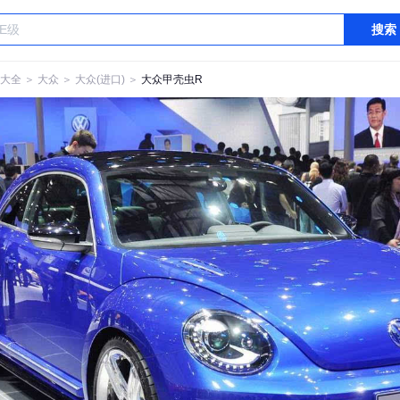
搜索
大全
＞
大众
＞
大众(进口)
＞
大众甲壳虫R